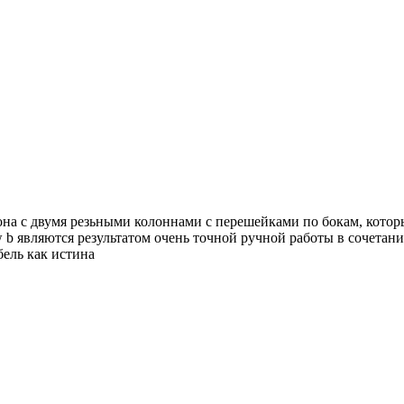
она с двумя резьными колоннами с перешейками по бокам, котор
w b являются результатом очень точной ручной работы в сочета
бель как истина