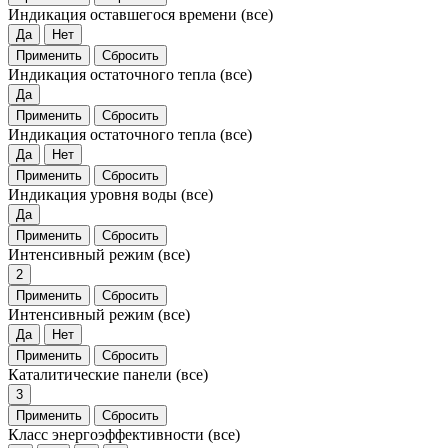
Индикация оставшегося времени
(все)
Да
Нет
Применить
Сбросить
Индикация остаточного тепла
(все)
Да
Применить
Сбросить
Индикация остаточного тепла
(все)
Да
Нет
Применить
Сбросить
Индикация уровня воды
(все)
Да
Применить
Сбросить
Интенсивный режим
(все)
2
Применить
Сбросить
Интенсивный режим
(все)
Да
Нет
Применить
Сбросить
Каталитические панели
(все)
3
Применить
Сбросить
Класс энергоэффективности
(все)