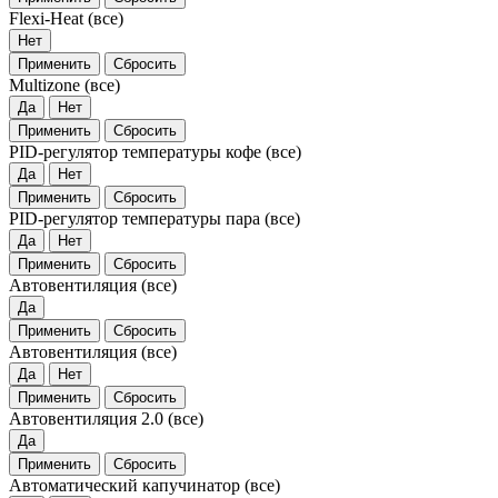
Flexi-Heat
(все)
Нет
Применить
Сбросить
Multizone
(все)
Да
Нет
Применить
Сбросить
PID-регулятор температуры кофе
(все)
Да
Нет
Применить
Сбросить
PID-регулятор температуры пара
(все)
Да
Нет
Применить
Сбросить
Автовентиляция
(все)
Да
Применить
Сбросить
Автовентиляция
(все)
Да
Нет
Применить
Сбросить
Автовентиляция 2.0
(все)
Да
Применить
Сбросить
Автоматический капучинатор
(все)