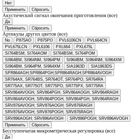
Нет
Применить
Сбросить
Акустический сигнал окончания приготовления
(все)
Да
Применить
Сбросить
Артикулы других цветов
(все)
No
P875AO
P875PO
PVL6106CN
PVL664CN
PVL675LCN
PXL6106
PXL664
PXL675L
SI764BSM, SI764AOM
SI764BSM, SI764POM
SI964BM, SI964NM, SI964PM
SI964BM, SI964NM, SI964XM
SI964BM, SI964PM, SI964XM
SIA1963D
SIA1963DS
SPR864AGH;SPR864PGH;SPR864RAGH;SPR864AVOGH
SR764AX, SR764BS, SR764OT, SR764PO, SR764RA
SR775AX, SR775OT, SR775PO, SR775PX, SR775RA
SRV864AVOGH, SRV864PGH, SRV864AOGH, SRV864RAGH
SRV864AVOGH, SRV864POGH, SRV864PGH, SRV864RAGH
SRV876AVOGH; SRV876AOGH; SRV876RAGH
SRV876AVOGH; SRV876POGH, SRV876RAGH
SRV896AOGH; SRV896AVOGH
SRV896POGH; SRV896AVOGH
Применить
Сбросить
Бесступенчатая микрометрическая регулировка
(все)
Да