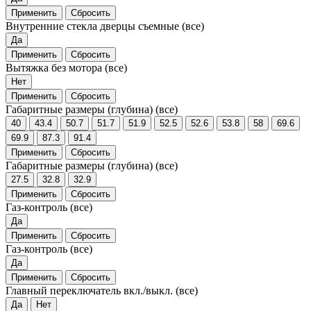
Применить
Сбросить
Внутренние стекла дверцы съемные
(все)
Да
Применить
Сбросить
Вытяжка без мотора
(все)
Нет
Применить
Сбросить
Габаритные размеры (глубина)
(все)
40
43.4
50.7
51.7
51.9
52.5
52.6
53.8
58
69.6
69.9
87.3
91.4
Применить
Сбросить
Габаритные размеры (глубина)
(все)
27.5
32.8
32.9
Применить
Сбросить
Газ-контроль
(все)
Да
Применить
Сбросить
Газ-контроль
(все)
Да
Применить
Сбросить
Главный переключатель вкл./выкл.
(все)
Да
Нет