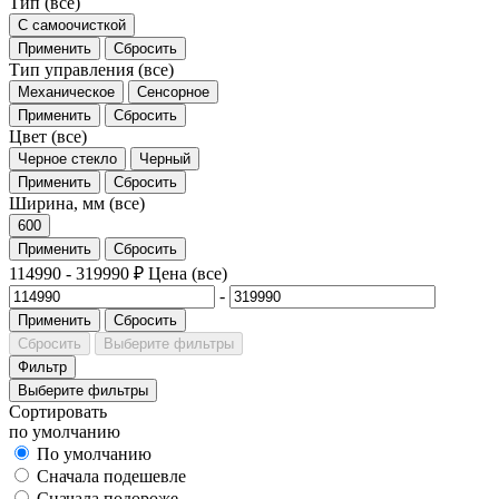
Тип
(все)
С самоочисткой
Применить
Сбросить
Тип управления
(все)
Механическое
Сенсорное
Применить
Сбросить
Цвет
(все)
Черное стекло
Черный
Применить
Сбросить
Ширина, мм
(все)
600
Применить
Сбросить
114990
-
319990
₽
Цена
(все)
-
Применить
Сбросить
Сбросить
Выберите фильтры
Фильтр
Выберите фильтры
Сортировать
по умолчанию
По умолчанию
Сначала подешевле
Сначала подороже