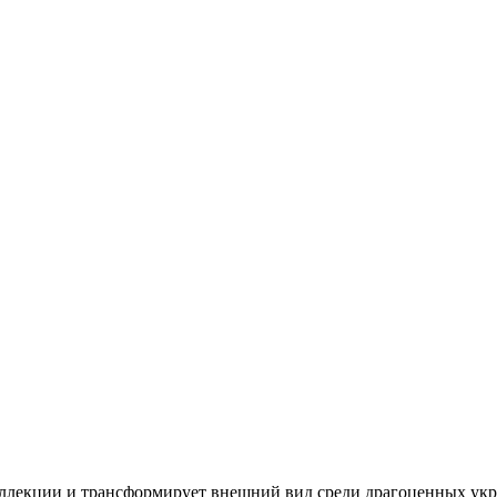
ллекции и трансформирует внешний вид среди драгоценных укр