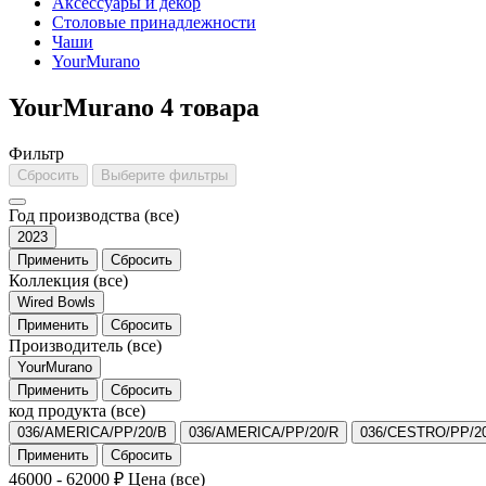
Аксессуары и декор
Столовые принадлежности
Чаши
YourMurano
YourMurano
4 товара
Фильтр
Сбросить
Выберите фильтры
Год производства
(все)
2023
Применить
Сбросить
Коллекция
(все)
Wired Bowls
Применить
Сбросить
Производитель
(все)
YourMurano
Применить
Сбросить
код продукта
(все)
036/AMERICA/PP/20/B
036/AMERICA/PP/20/R
036/CESTRO/PP/2
Применить
Сбросить
46000
-
62000
₽
Цена
(все)