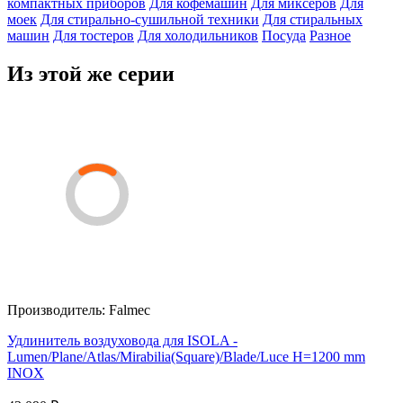
компактных приборов
Для кофемашин
Для миксеров
Для
моек
Для стирально-сушильной техники
Для стиральных
машин
Для тостеров
Для холодильников
Посуда
Разное
Из этой же серии
Производитель:
Falmec
Удлинитель воздуховода для ISOLA -
Lumen/Plane/Atlas/Mirabilia(Square)/Blade/Luce H=1200 mm
INOX