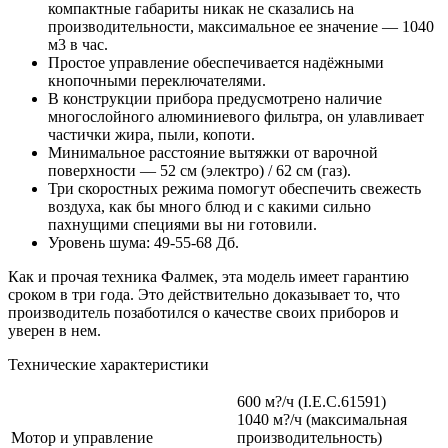
компактные габариты никак не сказались на
производительности, максимальное ее значение — 1040
м3 в час.
Простое управление обеспечивается надёжными
кнопочными переключателями.
В конструкции прибора предусмотрено наличие
многослойного алюминиевого фильтра, он улавливает
частички жира, пыли, копоти.
Минимальное расстояние вытяжки от варочной
поверхности — 52 см (электро) / 62 см (газ).
Три скоростных режима помогут обеспечить свежесть
воздуха, как бы много блюд и с какими сильно
пахнущими специями вы ни готовили.
Уровень шума: 49-55-68 Дб.
Как и прочая техника Фалмек, эта модель имеет гарантию
сроком в три года. Это действительно доказывает то, что
производитель позаботился о качестве своих приборов и
уверен в нем.
Технические характеристики
600 м?/ч (I.E.C.61591)
1040 м?/ч (максимальная
Мотор и управление
производительность)