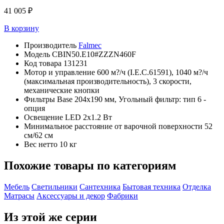
41 005 ₽
В корзину
Производитель
Falmec
Модель
CBIN50.E10#ZZZN460F
Код товара
131231
Мотор и управление
600 м?/ч (I.E.C.61591), 1040 м?/ч
(максимальная производительность), 3 скорости,
механические кнопки
Фильтры
Base 204x190 мм, Угольный фильтр: тип 6 -
опция
Освещение
LED 2x1.2 Вт
Минимальное расстояние от варочной поверхности
52
см/62 см
Вес нетто
10 кг
Похожие товары по категориям
Мебель
Светильники
Сантехника
Бытовая техника
Отделка
Матрасы
Аксессуары и декор
Фабрики
Из этой же серии