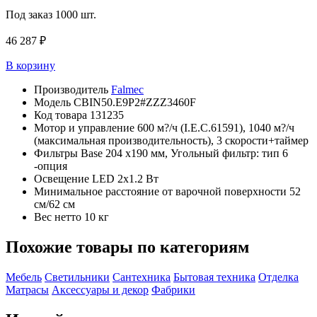
Под заказ
1000 шт.
46 287 ₽
В корзину
Производитель
Falmec
Модель
CBIN50.E9P2#ZZZ3460F
Код товара
131235
Мотор и управление
600 м?/ч (I.E.C.61591), 1040 м?/ч
(максимальная производительность), 3 скорости+таймер
Фильтры
Base 204 x190 мм, Угольный фильтр: тип 6
-опция
Освещение
LED 2x1.2 Вт
Минимальное расстояние от варочной поверхности
52
см/62 см
Вес нетто
10 кг
Похожие товары по категориям
Мебель
Светильники
Сантехника
Бытовая техника
Отделка
Матрасы
Аксессуары и декор
Фабрики