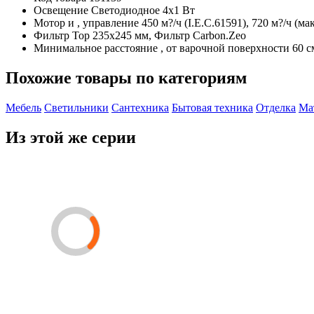
Освещение
Светодиодное 4x1 Вт
Мотор и , управление
450 м?/ч (I.E.C.61591), 720 м?/ч (
Фильтр
Top 235x245 мм, Фильтр Carbon.Zeo
Минимальное расстояние , от варочной поверхности
60 с
Похожие товары по категориям
Мебель
Светильники
Сантехника
Бытовая техника
Отделка
Ма
Из этой же серии