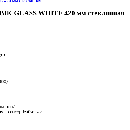
 420 мм стеклянная
BIK GLASS WHITE 420 мм стеклянная
!!
хню).
льность)
 + сенсор leaf sensor