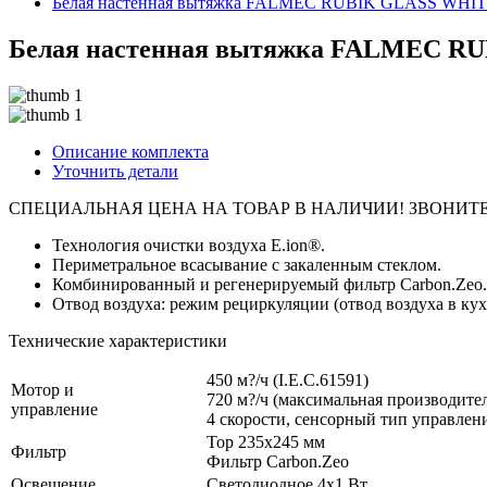
Белая настенная вытяжка FALMEC RUBIK GLASS WHITE
Белая настенная вытяжка FALMEC RU
Описание комплекта
Уточнить детали
СПЕЦИАЛЬНАЯ ЦЕНА НА ТОВАР В НАЛИЧИИ! ЗВОНИТЕ!
Технология очистки воздуха E.ion®.
Периметральное всасывание с закаленным стеклом.
Комбинированный и регенерируемый фильтр Carbon.Zeo.
Отвод воздуха: режим рециркуляции (отвод воздуха в ку
Технические характеристики
450 м?/ч (I.E.C.61591)
Мотор и
720 м?/ч (максимальная производите
управление
4 скорости, сенсорный тип управления
Top 235x245 мм
Фильтр
Фильтр Carbon.Zeo
Освещение
Светодиодное 4x1 Вт