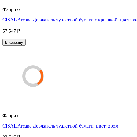
Фабрика
CISAL Arcana Держатель туалетной бумаги с крышкой, цвет: зо
57 547 ₽
В корзину
Фабрика
CISAL Arcana Держатель туалетной бумаги, цвет: хром