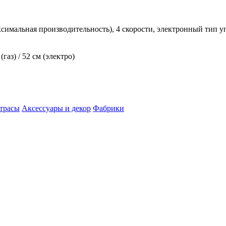
максимальная производительность), 4 скорости, электронный тип у
(газ) / 52 см (электро)
трасы
Аксессуары и декор
Фабрики