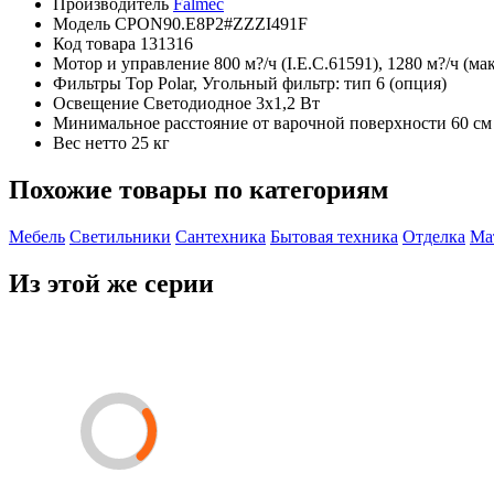
Производитель
Falmec
Модель
CPON90.E8P2#ZZZI491F
Код товара
131316
Мотор и управление
800 м?/ч (I.E.C.61591), 1280 м?/ч (
Фильтры
Top Polar, Угольный фильтр: тип 6 (опция)
Освещение
Светодиодное 3x1,2 Вт
Минимальное расстояние от варочной поверхности
60 см 
Вес нетто
25 кг
Похожие товары по категориям
Мебель
Светильники
Сантехника
Бытовая техника
Отделка
Ма
Из этой же серии