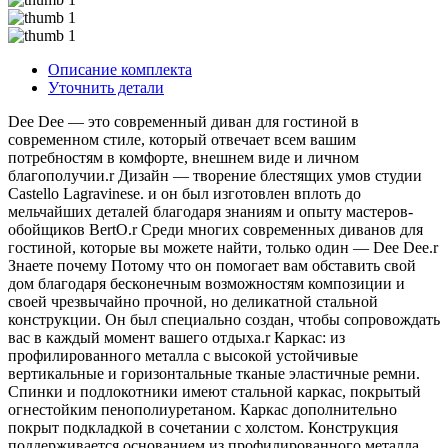
Описание комплекта
Уточнить детали
Dee Dee — это современный диван для гостиной в
современном стиле, который отвечает всем вашим
потребностям в комфорте, внешнем виде и личном
благополучии.r Дизайн — творение блестящих умов студии
Castello Lagravinese. и он был изготовлен вплоть до
мельчайших деталей благодаря знаниям и опыту мастеров-
обойщиков BertO.r Среди многих современных диванов для
гостиной, которые вы можете найти, только один — Dee Dee.r
Знаете почему Потому что он помогает вам обставить свой
дом благодаря бесконечным возможностям композиции и
своей чрезвычайно прочной, но деликатной стальной
конструкции. Он был специально создан, чтобы сопровождать
вас в каждый момент вашего отдыха.r Каркас: из
профилированного металла с высокой устойчивые
вертикальные и горизонтальные тканые эластичные ремни.
Спинки и подлокотники имеют стальной каркас, покрытый
огнестойким пенополиуретаном. Каркас дополнительно
покрыт подкладкой в сочетании с холстом. Конструкция
поддерживается основанием из профилированного металла,