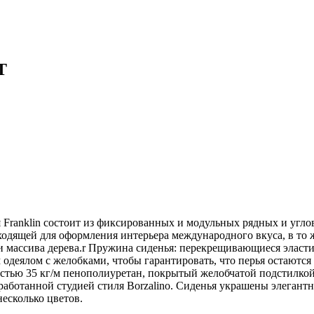
T
 Franklin состоит из фиксированных и модульных рядных и угло
одящей для оформления интерьера международного вкуса, в то 
я и массива дерева.r Пружина сиденья: перекрещивающиеся элас
одеялом с желобками, чтобы гарантировать, что перья остаются 
остью 35 кг/м пенополиуретан, покрытый желобчатой подстилкой 
аботанной студией стиля Borzalino. Сиденья украшены элегантн
несколько цветов.