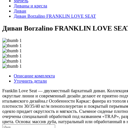
Мебель
Диваны и кресла
Диван
Диван Borzalino FRANKLIN LOVE SEAT
Диван Borzalino FRANKLIN LOVE SEA
Описание комплекта
Уточнить детали
Franklin Love Seat — двухместный бархатный диван. Коллекция
округлые линии и современный дизайн делают ее приятно подх
итальянского дизайна.r Особенности Каркас: фанера из топол
плотности 30/35/40 кг/м пенополиуретан и покрытый перьевым 
одеяло придает округлость и мягкость. Съемное сиденье плотн
очерчены специальной обработкой под названием «TRAP», разр
цвета. Основа: массив дуба, натуральный или обработанный в 