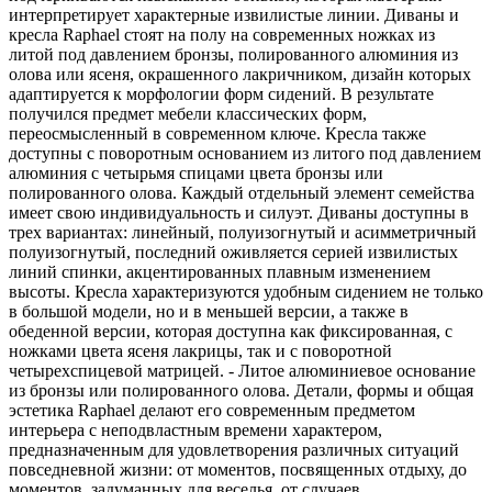
интерпретирует характерные извилистые линии. Диваны и
кресла Raphael стоят на полу на современных ножках из
литой под давлением бронзы, полированного алюминия из
олова или ясеня, окрашенного лакричником, дизайн которых
адаптируется к морфологии форм сидений. В результате
получился предмет мебели классических форм,
переосмысленный в современном ключе. Кресла также
доступны с поворотным основанием из литого под давлением
алюминия с четырьмя спицами цвета бронзы или
полированного олова. Каждый отдельный элемент семейства
имеет свою индивидуальность и силуэт. Диваны доступны в
трех вариантах: линейный, полуизогнутый и асимметричный
полуизогнутый, последний оживляется серией извилистых
линий спинки, акцентированных плавным изменением
высоты. Кресла характеризуются удобным сидением не только
в большой модели, но и в меньшей версии, а также в
обеденной версии, которая доступна как фиксированная, с
ножками цвета ясеня лакрицы, так и с поворотной
четырехспицевой матрицей. - Литое алюминиевое основание
из бронзы или полированного олова. Детали, формы и общая
эстетика Raphael делают его современным предметом
интерьера с неподвластным времени характером,
предназначенным для удовлетворения различных ситуаций
повседневной жизни: от моментов, посвященных отдыху, до
моментов, задуманных для веселья, от случаев