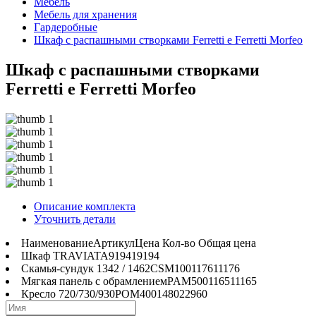
Мебель
Мебель для хранения
Гардеробные
Шкаф с распашными створками Ferretti e Ferretti Morfeo
Шкаф с распашными створками
Ferretti e Ferretti Morfeo
Описание комплекта
Уточнить детали
Наименование
Артикул
Цена
Кол-во
Общая цена
Шкаф
TRAVIATA
9194
1
9194
Скамья-сундук 1342 / 1462
CSM100
1176
1
1176
Мягкая панель с обрамлением
PAM500
1165
1
1165
Кресло 720/730/930
POM400
1480
2
2960