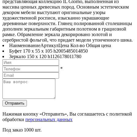
представляющая коллекцию IL Giorno, выполненная из
массива ценных древесных пород. Основным эстетическим
декором мебели выступают оригинальные узоры
художественной росписи, изысканно украшающие
деревянные поверхности. Глянец полированной столешницы
дополнен зеркальным габаритным полотном в грациозной
рамке. Обрамление зеркала декорировано золотой и
серебристой фольгой, что придает модели утонченного шика.
Наименование
Артикул
Цена
Кол-во
Общая цена
Буфет 170 x 55 x 105 h
2005
4850
1
4850
Зеркало 150 x 120 h
1126
1780
1
1780
*
Отправить
Нажимая кнопку «Отправить», Вы соглашаетесь с политикой
обработки
персональных данных
Под заказ
1000 шт.