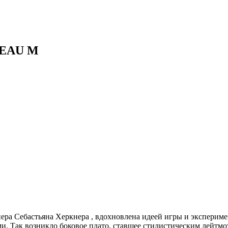
ATEAU M
йнера Себастьяна Херкнера , вдохновлена идеей игры и эксперим
и. Так возникло боковое плато, ставшее стилистическим лейтмо