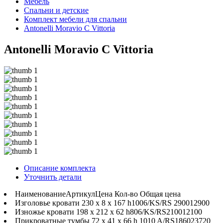
Мебель
Спальни и детские
Комплект мебели для спальни
Antonelli Moravio C Vittoria
Antonelli Moravio C Vittoria
Описание комплекта
Уточнить детали
Наименование
Артикул
Цена
Кол-во
Общая цена
Изголовье кровати 230 x 8 x 167 h
1006/KS/RS
2900
1
2900
Изножье кровати 198 x 212 x 62 h
806/KS/RS
2100
1
2100
Прикроватные тумбы 72 x 41 x 66 h
1010 A/RS
1860
2
3720