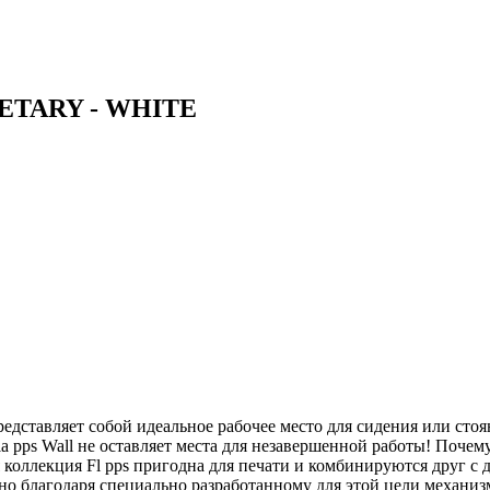
ETARY - WHITE
едставляет собой идеальное рабочее место для сидения или стоя
 Fla pps Wall не оставляет места для незавершенной работы! Поч
я коллекция Fl pps пригодна для печати и комбинируются друг с
жно благодаря специально разработанному для этой цели механиз