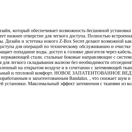
айн, который обеспечивает возможность бесшовной установки н
меет нижнее отверстие для легкого доступа. Полностью встроен
уты. Дизайн и эстетика нового Z-Box Secret делают возможной 
оступа для операций по техническому обслуживанию и очистке в
дотвращает попадание воды. доступ к головке двигателя ч
ржавеющей стали. стальные боковые направляющие с системой
я для легкого складывания жалюзи без необходимости отсоединят
й на открытом воздухе и в сочетании с затемняющей тканью 
визуальный и тепловой комфорт. НОВОЕ ЗАПАТЕНТОВАННОЕ 
азработанным и запатентованным Bandalux. , что снижает шум 
тановки. Максимальный эффект затемнения с тканями из кол