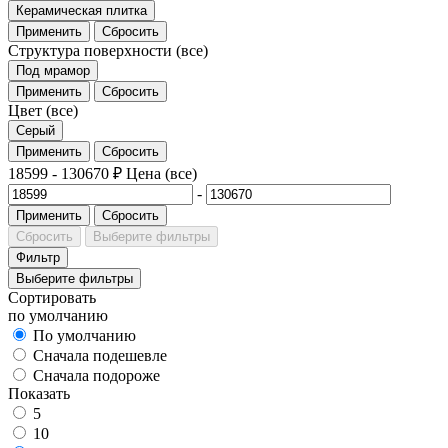
Керамическая плитка
Применить
Сбросить
Структура поверхности
(все)
Под мрамор
Применить
Сбросить
Цвет
(все)
Серый
Применить
Сбросить
18599
-
130670
₽
Цена
(все)
-
Применить
Сбросить
Сбросить
Выберите фильтры
Фильтр
Выберите фильтры
Сортировать
по умолчанию
По умолчанию
Сначала подешевле
Сначала подороже
Показать
5
10