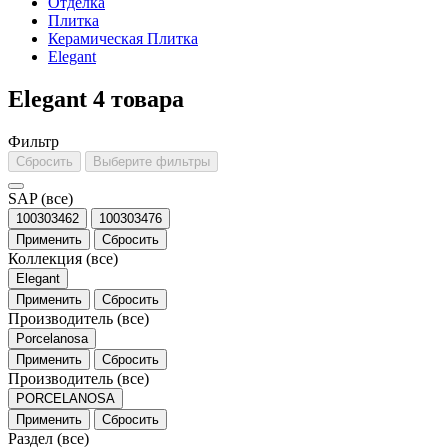
Отделка
Плитка
Керамическая Плитка
Elegant
Elegant
4 товара
Фильтр
Сбросить
Выберите фильтры
SAP
(все)
100303462
100303476
Применить
Сбросить
Коллекция
(все)
Elegant
Применить
Сбросить
Производитель
(все)
Porcelanosa
Применить
Сбросить
Производитель
(все)
PORCELANOSA
Применить
Сбросить
Раздел
(все)