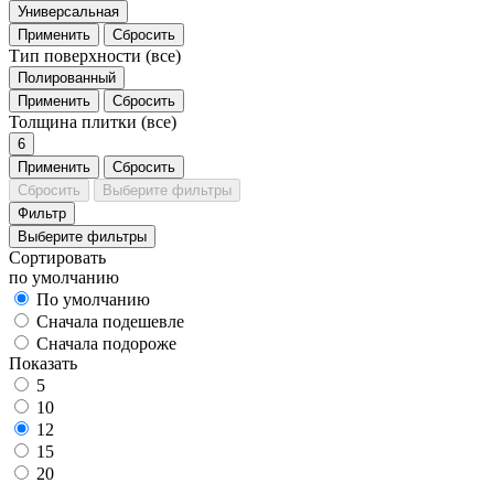
Универсальная
Применить
Сбросить
Тип поверхности
(все)
Полированный
Применить
Сбросить
Толщина плитки
(все)
6
Применить
Сбросить
Сбросить
Выберите фильтры
Фильтр
Выберите фильтры
Сортировать
по умолчанию
По умолчанию
Сначала подешевле
Сначала подороже
Показать
5
10
12
15
20