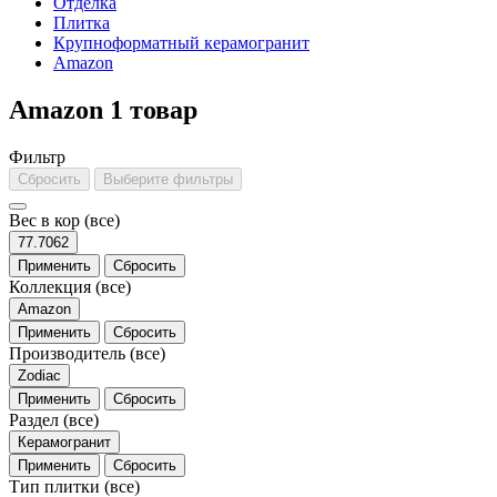
Отделка
Плитка
Крупноформатный керамогранит
Amazon
Amazon
1 товар
Фильтр
Сбросить
Выберите фильтры
Вес в кор
(все)
77.7062
Применить
Сбросить
Коллекция
(все)
Amazon
Применить
Сбросить
Производитель
(все)
Zodiac
Применить
Сбросить
Раздел
(все)
Керамогранит
Применить
Сбросить
Тип плитки
(все)