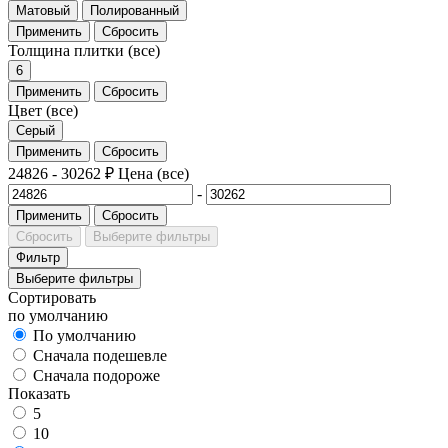
Матовый
Полированный
Применить
Сбросить
Толщина плитки
(все)
6
Применить
Сбросить
Цвет
(все)
Серый
Применить
Сбросить
24826
-
30262
₽
Цена
(все)
-
Применить
Сбросить
Сбросить
Выберите фильтры
Фильтр
Выберите фильтры
Сортировать
по умолчанию
По умолчанию
Сначала подешевле
Сначала подороже
Показать
5
10