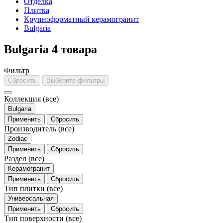
Отделка
Плитка
Крупноформатный керамогранит
Bulgaria
Bulgaria
4 товара
Фильтр
Сбросить
Выберите фильтры
Коллекция
(все)
Bulgaria
Применить
Сбросить
Производитель
(все)
Zodiac
Применить
Сбросить
Раздел
(все)
Керамогранит
Применить
Сбросить
Тип плитки
(все)
Универсальная
Применить
Сбросить
Тип поверхности
(все)