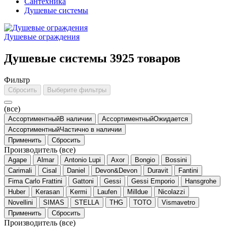
Сантехника
Душевые системы
Душевые ограждения
Душевые системы
3925 товаров
Фильтр
Сбросить
Выберите фильтры
(все)
АссортиментныйВ наличии
АссортиментныйОжидается
АссортиментныйЧастично в наличии
Применить
Сбросить
Производитель
(все)
Agape
Almar
Antonio Lupi
Axor
Bongio
Bossini
Carimali
Cisal
Daniel
Devon&Devon
Duravit
Fantini
Fima Carlo Frattini
Gattoni
Gessi
Gessi Emporio
Hansgrohe
Huber
Kerasan
Kermi
Laufen
Milldue
Nicolazzi
Novellini
SIMAS
STELLA
THG
TOTO
Vismavetro
Применить
Сбросить
Производитель
(все)