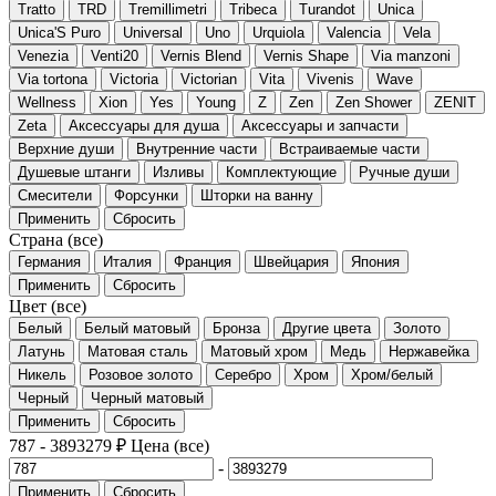
Tratto
TRD
Tremillimetri
Tribeca
Turandot
Unica
Unica'S Puro
Universal
Uno
Urquiola
Valencia
Vela
Venezia
Venti20
Vernis Blend
Vernis Shape
Via manzoni
Via tortona
Victoria
Victorian
Vita
Vivenis
Wave
Wellness
Xion
Yes
Young
Z
Zen
Zen Shower
ZENIT
Zeta
Аксессуары для душа
Аксессуары и запчасти
Верхние души
Внутренние части
Встраиваемые части
Душевые штанги
Изливы
Комплектующие
Ручные души
Смесители
Форсунки
Шторки на ванну
Применить
Сбросить
Страна
(все)
Германия
Италия
Франция
Швейцария
Япония
Применить
Сбросить
Цвет
(все)
Белый
Белый матовый
Бронза
Другие цвета
Золото
Латунь
Матовая сталь
Матовый хром
Медь
Нержавейка
Никель
Розовое золото
Серебро
Хром
Хром/белый
Черный
Черный матовый
Применить
Сбросить
787
-
3893279
₽
Цена
(все)
-
Применить
Сбросить