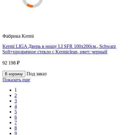
Фабрика
Kermi
Kermi LIGA Дверь в нишу LI SFR 100x200см., Schwarz
Soft+прозрачное стекло с Kermiclean, цвет: черный
92 198 ₽
Под заказ
В корзину
Показать еще
1
2
3
4
5
6
7
8
9