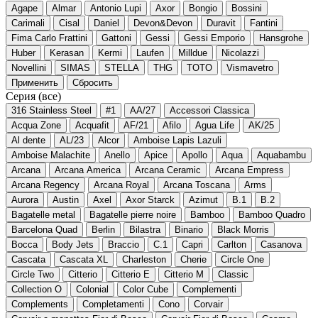
Agape
Almar
Antonio Lupi
Axor
Bongio
Bossini
Carimali
Cisal
Daniel
Devon&Devon
Duravit
Fantini
Fima Carlo Frattini
Gattoni
Gessi
Gessi Emporio
Hansgrohe
Huber
Kerasan
Kermi
Laufen
Milldue
Nicolazzi
Novellini
SIMAS
STELLA
THG
TOTO
Vismavetro
Применить
Сбросить
Серия
(все)
316 Stainless Steel
#1
AA/27
Accessori Classica
Acqua Zone
Acquafit
AF/21
Afilo
Agua Life
AK/25
Al dente
AL/23
Alcor
Amboise Lapis Lazuli
Amboise Malachite
Anello
Apice
Apollo
Aqua
Aquabambu
Arcana
Arcana America
Arcana Ceramic
Arcana Empress
Arcana Regency
Arcana Royal
Arcana Toscana
Arms
Aurora
Austin
Axel
Axor Starck
Azimut
B.1
B.2
Bagatelle metal
Bagatelle pierre noire
Bamboo
Bamboo Quadro
Barcelona Quad
Berlin
Bilastra
Binario
Black Morris
Bocca
Body Jets
Braccio
C.1
Capri
Carlton
Casanova
Cascata
Cascata XL
Charleston
Cherie
Circle One
Circle Two
Citterio
Citterio E
Citterio M
Classic
Collection O
Colonial
Color Cube
Complementi
Complements
Completamenti
Cono
Corvair