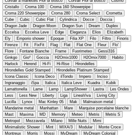
Corvair a manettes Fior di Bosco
Corvair Fior di Bosco
Cosmo
Cristallo
Croma 100
Croma 160 Showerpipe
Croma 220 Showerpipe
Croma 280
Croma Select
Crometta
Cube
Cubic
Cubic Flat
Cylindrica
Docce
Doccia
Dragon Jade
Dragon Moon
Dragon Sun
Dream
Duplex
Eccelsa
Eccelsa Leve
Edge
Eleganza
Elios
Elizabeth
Ely
Emporio shower
Epoque
Filia XP
Filo
Filtro
Finoris
Firenze
Fit
FixFit
Flag
Flat
Flat One
Fleur
Flo'
Flore
Fontane Bianche
Frame
Fuorimeteo
Gessi316
Ginkgo
Gio²
Goccia
H2Omix1000
H2Omix7000
Habito
Harlock
Herend
Hi-Fi
Hi-Rise
Hirondelles
Hirondelles Gold Stamped
Hirondelles Platinum Stamped
Icona Classic
Icona Deco
ilTondo
Impero
Inciso
Ingranaggio
iSpa
Italica
Italica Leve
Kuadra
Kubik
Lamattonella
Lame
Lamp
LampShower
Lastra
Les Ondes
Less
Less New
Liberty
Liga
LineaViva
Living City
Lucilla
Lynox
Mac Kinley 05
Mak
Malmaison metal
Mandarine metal
Manhattan
Mare
Marquise porcelaine blanche
Mast
Maxima
MD
Memory
Meteo
Metris
Metris S
Metropol
Mezzavela
Milano
Mille Nuits
Mimi
Minimalistic Shower
Mint
MIXA/3
Modular
Monte Croce
Montreux
Morris
Mossi
MyDream
MyDream Colonial