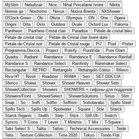
MySlim
Nebulizair
Nice
Nihal Porcelaine Ivoire
Nikita
Nomos go
Nostromo
Novus
Nuova Brenta
NXShower
O'Clock Green
Oki
Olivia
Olympus
ON
One
Opera
Origini
Orta
Oslo
Outdoor
Ovale
Oxford Lux
Paloma
Pantheon
Panthere Cristal clair
Paradise
Pétale de cristal bleu
Pétale de cristal clair
Pétale de Cristal clair liseré doré
Petale de Cristal noir
Petale de Cristal rouge
Pi7
Pool
Porter
Programma Doccia
Project
Pulsify
PuraVida
Pure Glam
Quadra
Radiant
Raindance
Raindance E
Raindance Rainfall
Raindance S
Raindance Select
Rainfinity
Rainmaker Select
Rectangular
RETRO
Rettangolo
Rettangolo Colour
Rilievo
Riva HT
Rivoli
Roadster
ROMA
Sen
SET DOCCIA
Sferico
Shawa
Shower
Shower Heaven
Shower Sets
ShowerCollection
Showers
SHOWERS + сифоны для поддонов
Showers/Front
ShowerSelect
ShowerSolutions
Sirius
Slim
Snap
So
Soffi
Soffio
Soffioni
Sottolavabo
Spillo Steel
Spillo Tech
Spillo Up
Spotwater
Square
Star
Starck
Starck Organic
Stelth
Step
Stick
Still Oh
Switch
Syncro
T Cross
T Lever
T Minimix
T Mix
T-Square
Talis Select S
Talita
Tattoo
Technical Accessories
Teide
Tetis
Texture Collection
Time 2020
Tokyo
Tondo Flat