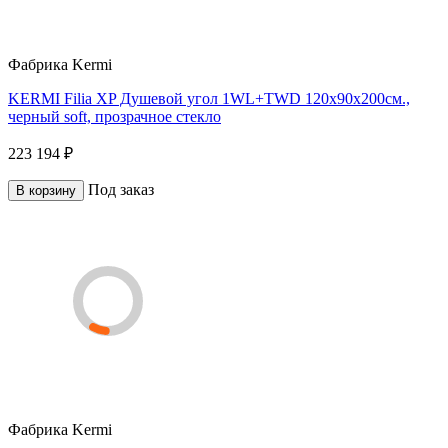
Фабрика
Kermi
KERMI Filia XP Душевой угол 1WL+TWD 120x90х200см.,
черный soft, прозрачное стекло
223 194 ₽
Под заказ
В корзину
Фабрика
Kermi