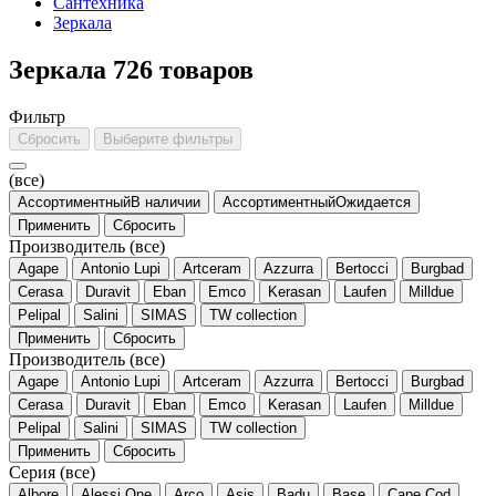
Сантехника
Зеркала
Зеркала
726 товаров
Фильтр
Сбросить
Выберите фильтры
(все)
АссортиментныйВ наличии
АссортиментныйОжидается
Применить
Сбросить
Производитель
(все)
Agape
Antonio Lupi
Artceram
Azzurra
Bertocci
Burgbad
Cerasa
Duravit
Eban
Emco
Kerasan
Laufen
Milldue
Pelipal
Salini
SIMAS
TW collection
Применить
Сбросить
Производитель
(все)
Agape
Antonio Lupi
Artceram
Azzurra
Bertocci
Burgbad
Cerasa
Duravit
Eban
Emco
Kerasan
Laufen
Milldue
Pelipal
Salini
SIMAS
TW collection
Применить
Сбросить
Серия
(все)
Albore
Alessi One
Arco
Asis
Badu
Base
Cape Cod