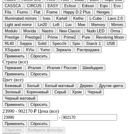
CASSCA
CIRCUS
EASY
Eclissi
Edison
Eqio
Evo
Fila
Fiumo
Flat
Frame
Happy D.2 Plus
Henges
Illuminated mirrors
Iveo
Kartell
Ketho
L-Cube
Lavo 2.0
Light and mirror
Lin20
Loft
Luv
Mee
Memory
Mirrors
Modulo
Movida
Nastro
New Classic
Nudo LED
Orma
Prestige
Prestige2
Prime
Prime2
Pure
Revolving Moon
RL40
Seppia
Solid
Specchi
Spio
Starck 1
USB
XSquare
XViu
Yumo
Зеркала
Распродажа
Применить
Сбросить
Страна
(все)
Германия
Италия
Италия / Россия
Швейцария
Применить
Сбросить
Цвет
(все)
Бежевый
Белый
Белый матовый
Дерево
Другие цвета
Зеленый
Коричневый
Серый
Хром
Черный
Черный матовый
Применить
Сбросить
23990
-
902170
₽
Цена
(все)
-
Применить
Сбросить
Сбросить
Выберите фильтры