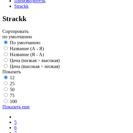
Производитель
Strackk
Strackk
Сортировать
по умолчанию
По умолчанию
Название (А - Я)
Название (Я - А)
Цена (низкая > высокая)
Цена (высокая > низкая)
Показать
12
25
50
75
100
Показать еще
5
6
7