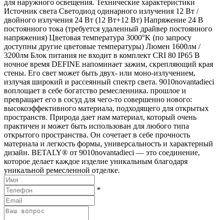
для наружного освещения. Технические характеристики
Источник света Светодиод одинарного излучения 12 Вт /
двойного излучения 24 Вт (12 Вт+12 Вт) Напряжение 24 В
постоянного тока (требуется удаленный драйвер постоянного
напряжения) Цветовая температура 3000°K (по запросу
доступны другие цветовые температуры) Люмен 1600лм /
3200лм Блок питания не входит в комплект CRI 80 IP65 В
ночное время DEFINE напоминает зажим, скрепляющий края
стены. Его свет может быть двух- или моно-излучением,
излучая широкий и рассеянный спектр света. 9010novantadieci
воплощает в себе богатство ремесленника. прошлое и
превращает его в сосуд для чего-то совершенно нового:
высокоэффективного материала, подходящего для открытых
пространств. Природа дает нам материал, который очень
практичен и может быть использован для любого типа
открытого пространства. Он сочетает в себе прочность
материала и легкость формы, универсальность и характерный
дизайн. BETALY® от 9010novantadieci — это соединение,
которое делает каждое изделие уникальным благодаря
уникальной ремесленной отделке.
*