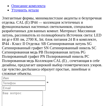
Описание комплекта
Уточнить детали
Элегантные формы, минималистские акценты и безупречная
отделка. CAL (E) IP44 — коллекция эстетичных и
функциональных настенных светильников, специально
разработанных для ванных комнат. Материал: Массивная
латунь, рассеиватель из поликарбоната Источник света: LED
int gr e 830 лм, 2700 K, Int. блок питания 24 В в комплекте,
IP44 - Класс II Отделка: SB Сатинированная латунь SG
Сатинированный графит SN Сатинированный никель SC
Сатинированная медь PB Полированная латунь PG
Полированный графит PN Полированный никель PC
Полированная медь Коллекция CAL (E) , сочетающая в себе
дизайны, предлагает широкий выбор геометрических узоров.
где чувство дисбаланса образует простые, линейные и
сложные объекты.
*