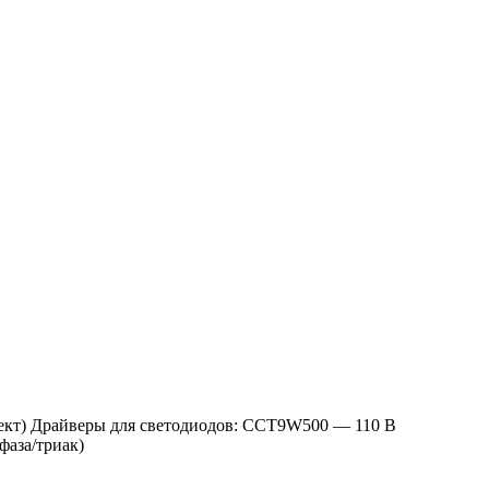
плект) Драйверы для светодиодов: CCT9W500 — 110 В
аза/триак)