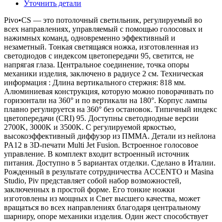
Уточнить детали
Pivo•CS — это потолочный светильник, регулируемый во
всех направлениях, управляемый с помощью голосовых и
нажимных команд, одновременно эффективный и
незаметный. Тонкая светящаяся ножка, изготовленная из
светодиодов с индексом цветопередачи 95, светится, не
напрягая глаза. Центральное соединение, точка опоры
механики изделия, заключено в радиусе 2 см. Техническая
информация : Длина вертикального стержня: 818 мм.
Алюминиевая конструкция, которую можно поворачивать по
горизонтали на 360° и по вертикали на 180°. Корпус лампы
плавно регулируется на 360° без остановок. Типичный индекс
цветопередачи (CRI) 95. Доступны светодиодные версии
2700K, 3000K и 3500K. С регулируемой яркостью,
высокоэффективный диффузор из ПММА. Детали из нейлона
PA12 в 3D-печати Multi Jet Fusion. Встроенное голосовое
управление. В комплект входит встроенный источник
питания. Доступно в 5 вариантах отделки. Сделано в Италии.
Рожденный в результате сотрудничества ACCENTO и Masina
Studio, Piv представляет собой набор возможностей,
заключенных в простой форме. Его тонкие ножки
изготовлены из мощных и Свет высшего качества, может
вращаться во всех направлениях благодаря центральному
шарниру, опоре механики изделия. Один жест способствует