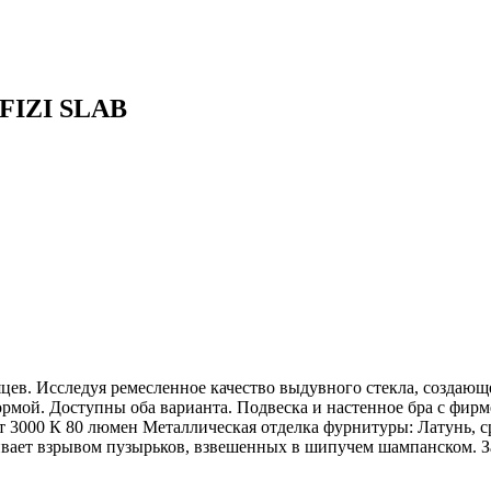
 FIZI SLAB
сяцев. Исследуя ремесленное качество выдувного стекла, создаю
мой. Доступны оба варианта. Подвеска и настенное бра с фирмен
т 3000 К 80 люмен Металлическая отделка фурнитуры: Латунь, с
ивает взрывом пузырьков, взвешенных в шипучем шампанском. За