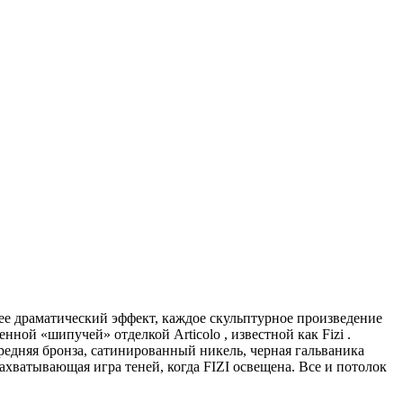
щее драматический эффект, каждое скульптурное произведение
ной «шипучей» отделкой Articolo , известной как Fizi .
редняя бронза, сатинированный никель, черная гальваника
хватывающая игра теней, когда FIZI освещена. Все и потолок