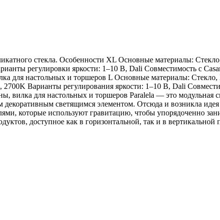
ликатного стекла. Особенности XL Основные материалы: Стекло,
рианты регулировки яркости: 1–10 В, Dali Совместимость с Casa
илка для настольных и торшеров L Основные материалы: Стекло, 
, 2700K Варианты регулирования яркости: 1–10 В, Dali Совмести
ены, вилка для настольных и торшеров Paralela — это модульная 
мым декоративным светящимся элементом. Отсюда и возникла иде
лями, которые используют гравитацию, чтобы упорядоченно зани
дуктов, доступное как в горизонтальной, так и в вертикальной 