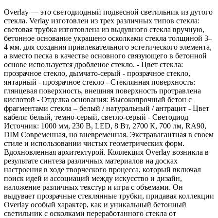
Overlay — это светодиодный подвесной светильник из дутого
стекла. Verlay изготовлен из трех различных типов стекла:
световая трубка изготовлена из выдувного стекла вручную,
бетонное основание украшено осколками стекла толщиной 3–
4 мм. для создания привлекательного эстетического элемента,
а вместо песка в качестве основного связующего в бетонной
основе используется дробленое стекло. - Цвет стекла:
прозрачное стекло, дымчато-серый - прозрачное стекло,
янтарный - прозрачное стекло - Стеклянная поверхность:
глянцевая поверхность, внешняя поверхность протравлена
кислотой - Отделка основания: Высокопрочный бетон с
фрагментами стекла – белый / натуральный / антрацит - Цвет
кабеля: белый, темно-серый, светло-серый - Светодиод
Источник: 1000 мм, 230 В, LED, 8 Вт, 2700 К, 700 лм, RA90,
DIM Современная, но вневременная. Экстравагантная в своем
стиле и использовании чистых геометрических форм.
Вдохновленная архитектурой. Коллекция Overlay возникла в
результате синтеза различных материалов на досках
настроения в ходе творческого процесса, который включал
поиск идей и ассоциаций между искусство и дизайн,
наложение различных текстур и игра с объемами. Он
выдувает прозрачные стеклянные трубки, придавая коллекции
Overlay особый характер, как и уникальный бетонный
светильник с осколками переработанного стекла от