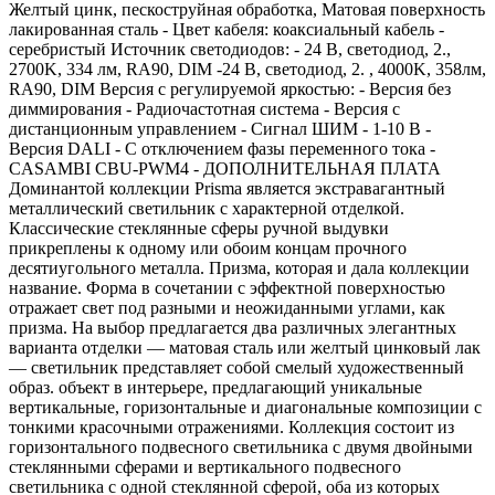
Желтый цинк, пескоструйная обработка, Матовая поверхность
лакированная сталь - Цвет кабеля: коаксиальный кабель -
серебристый Источник светодиодов: - 24 В, светодиод, 2.,
2700K, 334 лм, RA90, DIM -24 В, светодиод, 2. , 4000K, 358лм,
RA90, DIM Версия с регулируемой яркостью: - Версия без
диммирования - Радиочастотная система - Версия с
дистанционным управлением - Сигнал ШИМ - 1-10 В -
Версия DALI - С отключением фазы переменного тока -
CASAMBI CBU-PWM4 - ДОПОЛНИТЕЛЬНАЯ ПЛАТА
Доминантой коллекции Prisma является экстравагантный
металлический светильник с характерной отделкой.
Классические стеклянные сферы ручной выдувки
прикреплены к одному или обоим концам прочного
десятиугольного металла. Призма, которая и дала коллекции
название. Форма в сочетании с эффектной поверхностью
отражает свет под разными и неожиданными углами, как
призма. На выбор предлагается два различных элегантных
варианта отделки — матовая сталь или желтый цинковый лак
— светильник представляет собой смелый художественный
образ. объект в интерьере, предлагающий уникальные
вертикальные, горизонтальные и диагональные композиции с
тонкими красочными отражениями. Коллекция состоит из
горизонтального подвесного светильника с двумя двойными
стеклянными сферами и вертикального подвесного
светильника с одной стеклянной сферой, оба из которых