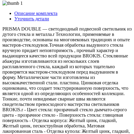
Описание комплекта
Уточнить детали
PRISMA DOUBLE — светодиодный подвесной светильник из
дутого стекла и металла.r Технологии, применяемые в
производстве, основаны на многовековых традициях и опыте
мастеров-стеклодувов.Точная обработка выдувного стекла
вручную придает неповторимость , прочный характер и
выдающееся качество всей продукции BROKIS. Стеклянные
абажуры изготавливаются из нескольких слоев
расплавленного стекла, каждый из которых тщательно
проверяется мастером-стеклодувом перед выдуванием в
форму. Металлические части изготовлены из
высококачественной стали. пластина. Цинковая отделка
оцинкована, что создает текстурированную поверхность, что
является одной из определяющих особенностей коллекции.
Тонкие, почти невидимые сварные швы являются
свидетельством превосходного мастерства светильников
BROKIS.r - Цвет стекла: прозрачный стекло дымчато-серого
цвета - прозрачное стекло - Поверхность стекла: глянцевая
поверхность - Отделка корпуса: Желтый цинк, гладкий,
Желтый цинк, пескоструйная обработка, Матовая
лакированная сталь - Отделка купола: Желтый цинк, гладкий,