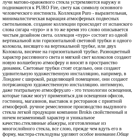
лучи матово-оранжевого стекла устремляются наружу и
поднимаются к PURO Fire, свету как символу основного
человеческого инстинкта. Коллекция Puro - выразительная,
минималистическая вариация атмосферных подвесных
светильников. создание коллекции происходит от испанского
слова сигара «пуро» и в то же время это слово описывается
чистым дизайном света. оллекция «пуро» состоит из одной
вертикальной или горизонтальной световой трубки и одного
колокола, висящего на вертикальной трубке, или двух
Колокола, висячие на горизонтальной трубке. Разноцветный
характер рассеянного света и мягкий свет колоколов создают
новую волшебную атмосферу и вносят в пространство
динамик. Световые трубки стоят отдельно, они создают
удивительную художественную инсталляцию, например, в
Лондоне с широкой, разделяющей помещение, они создают
потрясающую художественную инсталляцию. интимную,
даже театральную атмосферу.uro - это технологии освещения,
которые также могут применяться для освещения офисов,
гостиниц, магазинов, выставок и ресторанов с приятной
атмосферой. ручное ремесленное производство выдувного
стекла легкой продукции компании Brokis свойственный и
ничем незаменимый характер и уникальное
качество.стеклянные абажуры, изготовленные из
многослойного стекла, все слою, прежде чем вдуть его в
форму, мастера-стеклодувы уделяют особое внимание.Обще