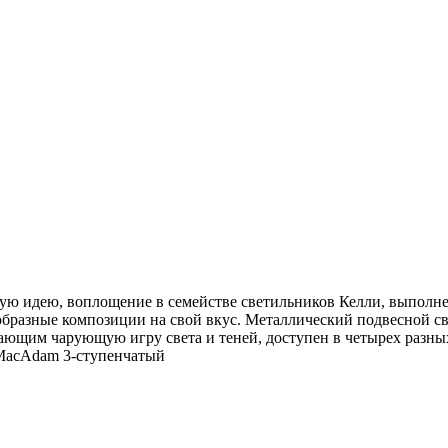
ую идею, воплощение в семействе светильников Келли, выполн
ообразные композиции на свой вкус. Металлический подвесной 
ющим чарующую игру света и теней, доступен в четырех разных
2 MacAdam 3-ступенчатый