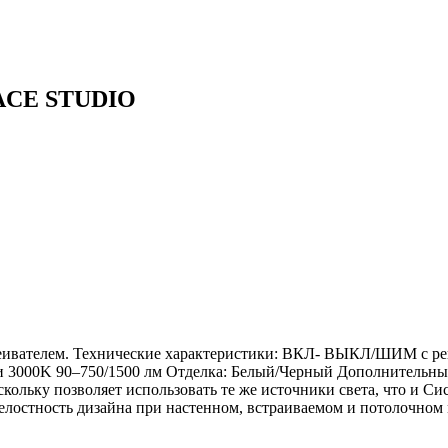
FACE STUDIO
вателем. Технические характеристики: ВКЛ- ВЫКЛ/ШИМ с регу
3000K 90–750/1500 лм Отделка: Белый/Черный Дополнительный ис
ольку позволяет использовать те же источники света, что и 
остность дизайна при настенном, встраиваемом и потолочном м