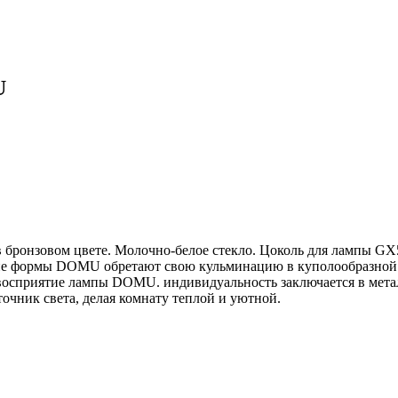
U
ронзовом цвете. Молочно-белое стекло. Цоколь для лампы GX53
ие формы DOMU обретают свою кульминацию в куполообразной в
осприятие лампы DOMU. индивидуальность заключается в металл
точник света, делая комнату теплой и уютной.