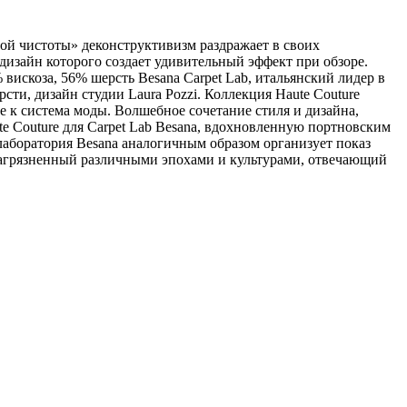
ой чистоты» деконструктивизм раздражает в своих
изайн которого создает удивительный эффект при обзоре.
 вискоза, 56% шерсть Besana Carpet Lab, итальянский лидер в
ти, дизайн студии Laura Pozzi. Коллекция Haute Couture
 к система моды. Волшебное сочетание стиля и дизайна,
te Couture для Carpet Lab Besana, вдохновленную портновским
лаборатория Besana аналогичным образом организует показ
 загрязненный различными эпохами и культурами, отвечающий