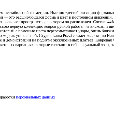
ием нестабильной геометрии. Именно «дестабилизацию формальн
ей — это расширяющаяся форма и цвет в постоянном движении, д
чаровывает пространство, в котором он расположен. Состав: 44%
вою первую коллекцию ковров ручной работы. из вискозы и шерс
который с помощью цвета переосмысливает узоры, очень близкие
ю модель уникальной. Студия Laura Pozzi создает коллекцию Hau
ве и демонстрации на подиуме эксклюзивных платьев. Ковровая 
ветовых вариациях, которые сочетают в себе визуальный язык,
обработки
персональных данных