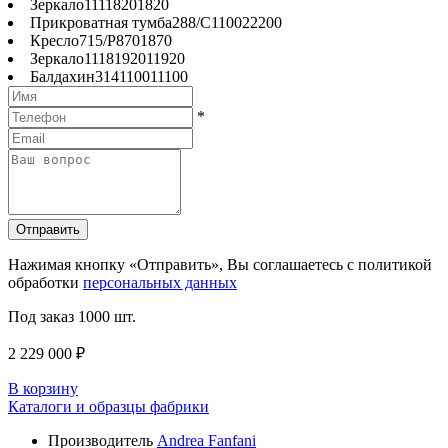
Зеркало
1111
820
1
820
Прикроватная тумба
288/С
1100
2
2200
Кресло
715/Р
870
1
870
Зеркало
1118
1920
1
1920
Балдахин
314
1100
1
1100
*
Отправить
Нажимая кнопку «Отправить», Вы соглашаетесь с политикой
обработки
персональных данных
Под заказ
1000 шт.
2 229 000 ₽
В корзину
Каталоги и образцы фабрики
Производитель
Andrea Fanfani