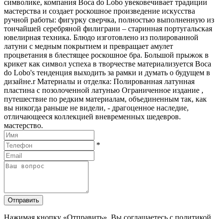
символике, компания Boca do Lobo увековечивает традиции
мастерства и создает роскошное произведение искусства
ручной работы: фигурку сверчка, полностью выполненную из
тончайшей серебряной филиграни – старинная португальская
ювелирная техника. Блюдо изготовлено из полированной
латуни с медным покрытием и превращает амулет
процветания в блестящее роскошное бра. Большой прыжок в
крикет как символ успеха в творчестве материализуется Boca
do Lobo's тенденция выходить за рамки и думать о будущем в
дизайне.r Материалы и отделка: Полированная латунная
пластина с позолоченной латунью Ограниченное издание ,
путешествие по редким материалам, объединенным так, как
вы никогда раньше не видели, - драгоценное наследие,
отличающееся коллекцией вневременных шедевров.
мастерство.
*
Отправить
Нажимая кнопку «Отправить», Вы соглашаетесь с политикой