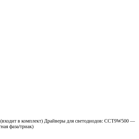
Вт (входит в комплект) Драйверы для светодиодов: CCT9W500 —
ная фаза/триак)